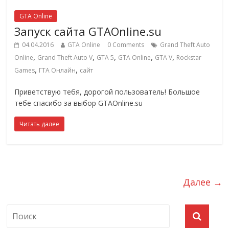
GTA Online
Запуск сайта GTAOnline.su
04.04.2016
GTA Online
0 Comments
Grand Theft Auto
,
,
,
,
,
Online
Grand Theft Auto V
GTA 5
GTA Online
GTA V
Rockstar
,
,
Games
ГТА Онлайн
сайт
Приветствую тебя, дорогой пользователь! Большое
тебе спасибо за выбор GTAOnline.su
Читать далее
Далее →