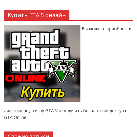
Купить ГТА 5 онлайн
Вы можете приобрести
лицензионную игру GTA V и получить бесплатный доступ в
GTA Online.
Свежие записи