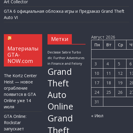
Art Collector
GTA 6 официальная обложка игры и Предзаказ Grand Theft
Auto VI
Август 2026
Метки
Пн
Вт
Ср
Ч
Материалы
Declasse Sabre Turbo
GTA-
dlc
Further Adventures
NOW.com
3
4
5
6
in Finance and Felony
Grand
10
11
12
1
The Kortz Center
Theft
Heist — новое
17
18
19
2
ограбление
Auto
24
25
26
2
появится в GTA
Online уже 14
31
Online
июля
Grand
« Июл
GTA Online:
Rockstar
Theft
запускает