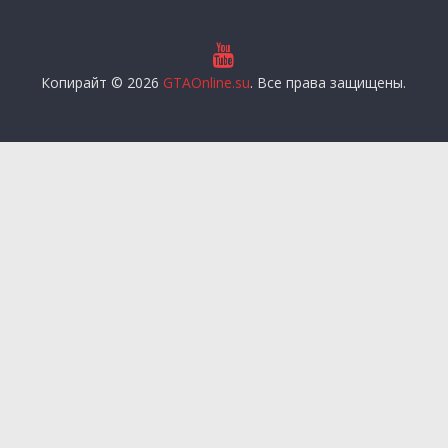
Копирайт © 2026
GTAOnline.su
. Все права защищены.