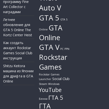
программу Fine
Auto V
Art Collector с
наградами
GTA 5
Летнее
GTA 5
обновление для
GTA
GTA 5 Online The
Online
Kortz Center Heist
Online
Как создать
GTA V
аккаунт Rockstar
PC
PPN
Games Social Club
Rockstar
инструкция
Games
Shitzu Keitora
машина из Японии
Rockstar Games
для дрифта в GTA
Social Club
Launcher
Online
Steam
Windows
YouTube
ГТА 5
Бенни
ГТА