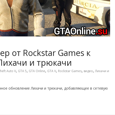
р от Rockstar Games к
Лихачи и трюкачи
,
,
,
,
,
,
heft Auto V
GTA 5
GTA Online
GTA V
Rockstar Games
видео
Лихачи и
чное обновление Лихачи и трюкачи, добавляющее в сетевую