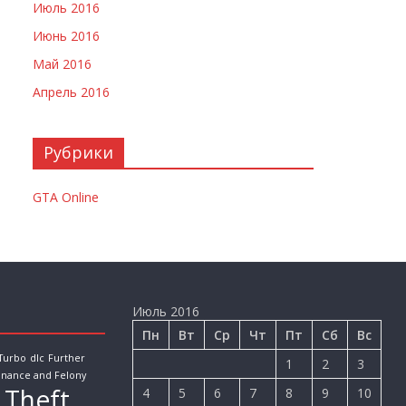
Июль 2016
Июнь 2016
Май 2016
Апрель 2016
Рубрики
GTA Online
Июль 2016
Пн
Вт
Ср
Чт
Пт
Сб
Вс
 Turbo
dlc
Further
1
2
3
inance and Felony
 Theft
4
5
6
7
8
9
10