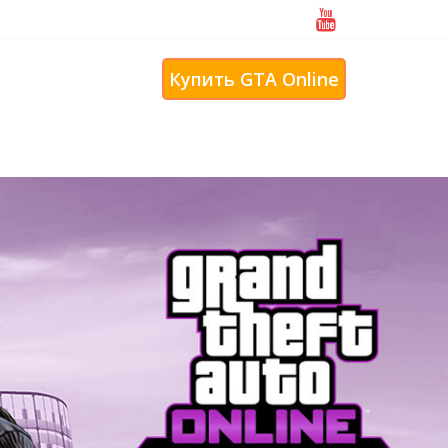
ение с помощью PPN
Купить GTA Online
рюкачи
н