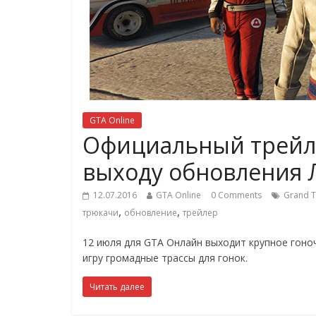
GTA Online
Официальный трейле
выходу обновления 
12.07.2016
GTA Online
0 Comments
Grand T
,
,
трюкачи
обновление
трейлер
12 июля для GTA Онлайн выходит крупное гоно
игру громадные трассы для гонок.
Читать далее