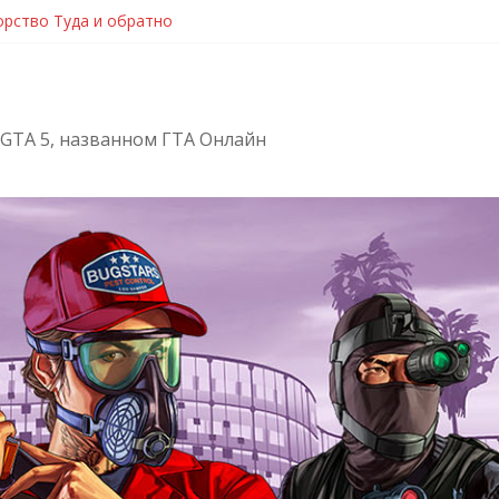
рство Туда и обратно
шибки GTA Online, Rockstar Games Launcher и Social Club — реш
A Online — лицензионная версия GTA 5
ый трейлер от Rockstar Games к выходу обновления Лихачи и т
е «Новые приключения бандитов и мошенников» для ГТА Онлай
 GTA 5, названном ГТА Онлайн