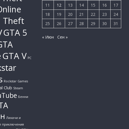
11
12
13
14
15
16
17
Online
18
19
20
21
22
23
24
 Theft
25
26
27
28
29
30
31
V
GTA 5
« Июн
Сен »
GTA
e
GTA V
PC
star
s
Rockstar Games
al Club
Steam
uTube
Бенни
ТА
йн
Лихачи и
е приключения