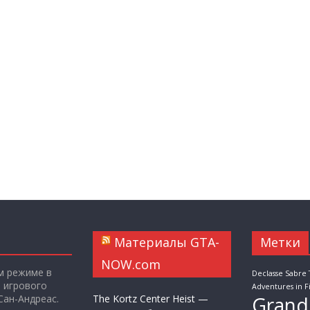
Материалы GTA-
Метки
NOW.com
м режиме в
Declasse Sabre
я игрового
Adventures in F
Сан-Андреас.
The Kortz Center Heist —
Grand