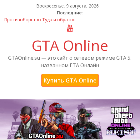
Воскресенье, 9 августа, 2026
Последние:
Противоборство Туда и обратно
Сетевые ошибки GTA Online, Rockstar Games Launcher и
Social Club — решение с помощью PPN
GTA Online
Купить GTA Online — лицензионная версия GTA 5
Официальный трейлер от Rockstar Games к выходу
обновления Лихачи и трюкачи
GTAOnline.su — это сайт о сетевом режиме GTA 5,
Дополнение «Новые приключения бандитов и мошенников»
названном ГТА Онлайн
для ГТА Онлайн
Купить GTA Online