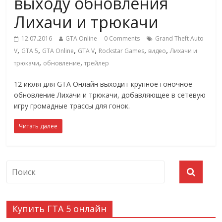
выходу обновления
Лихачи и трюкачи
12.07.2016
GTA Online
0 Comments
Grand Theft Auto
,
,
,
,
,
,
V
GTA 5
GTA Online
GTA V
Rockstar Games
видео
Лихачи и
,
,
трюкачи
обновление
трейлер
12 июля для GTA Онлайн выходит крупное гоночное
обновление Лихачи и трюкачи, добавляющее в сетевую
игру громадные трассы для гонок.
Читать далее
Купить ГТА 5 онлайн