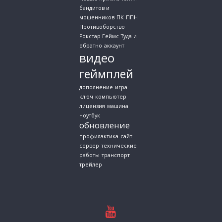
бандитов и
мошенников
ПК
ППН
Противоборство
Рокстар Геймс
Туда и
обратно
аккаунт
видео
геймплей
дополнение
игра
ключ
компьютер
лицензия
машина
ноутбук
обновление
профилактика
сайт
сервер
технические
работы
транспорт
трейлер