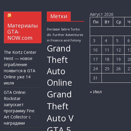
Август 2026
Метки
Пн
Вт
Ср
Ч
Материалы
Declasse Sabre Turbo
GTA-
dlc
Further Adventures
NOW.com
3
4
5
6
in Finance and Felony
Grand
10
11
12
1
The Kortz Center
Theft
Heist — новое
17
18
19
2
ограбление
Auto
24
25
26
2
появится в GTA
Online уже 14
31
Online
июля
Grand
« Июл
GTA Online:
Rockstar
Theft
запускает
программу Fine
Auto V
Art Collector с
наградами
GTA 5