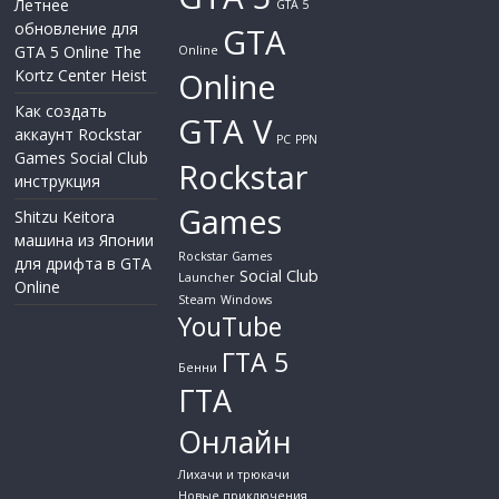
Летнее
GTA 5
обновление для
GTA
GTA 5 Online The
Online
Kortz Center Heist
Online
Как создать
GTA V
аккаунт Rockstar
PC
PPN
Games Social Club
Rockstar
инструкция
Games
Shitzu Keitora
машина из Японии
Rockstar Games
для дрифта в GTA
Social Club
Launcher
Online
Steam
Windows
YouTube
ГТА 5
Бенни
ГТА
Онлайн
Лихачи и трюкачи
Новые приключения