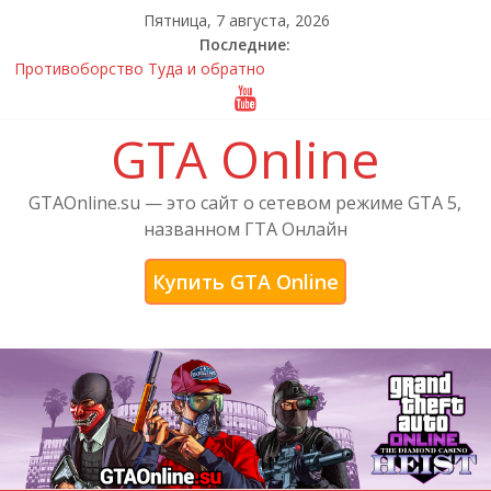
Пятница, 7 августа, 2026
Последние:
Противоборство Туда и обратно
Сетевые ошибки GTA Online, Rockstar Games Launcher и
Social Club — решение с помощью PPN
GTA Online
Купить GTA Online — лицензионная версия GTA 5
Официальный трейлер от Rockstar Games к выходу
обновления Лихачи и трюкачи
GTAOnline.su — это сайт о сетевом режиме GTA 5,
Дополнение «Новые приключения бандитов и мошенников»
названном ГТА Онлайн
для ГТА Онлайн
Купить GTA Online