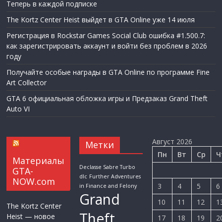
Теперь в каждой подписке
The Kortz Center Heist выйдет в GTA Online уже 14 июля
Регистрация в Rockstar Games Social Club ошибка #1.500.7:
как зарегистрировать аккаунт и войти без проблем в 2026
году
Получайте особые награды в GTA Online по программе Fine
Art Collector
GTA 6 официальная обложка игры и Предзаказ Grand Theft
Auto VI
Август 2026
Метки
Пн
Вт
Ср
Ч
Материалы
Declasse Sabre Turbo
GTA-
dlc
Further Adventures
NOW.com
3
4
5
6
in Finance and Felony
Grand
10
11
12
1
The Kortz Center
Theft
Heist — новое
17
18
19
2