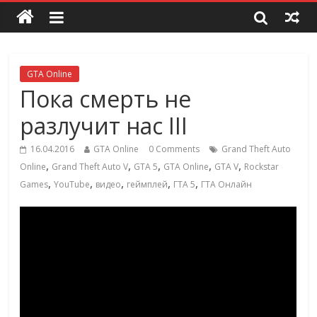
GTA Online
Пока смерть не
разлучит нас III
16.04.2016
GTA Online
0 Comments
Grand Theft Auto
,
,
,
,
,
Online
Grand Theft Auto V
GTA 5
GTA Online
GTA V
Rockstar
,
,
,
,
,
Games
YouTube
видео
геймплей
ГТА 5
ГТА Онлайн