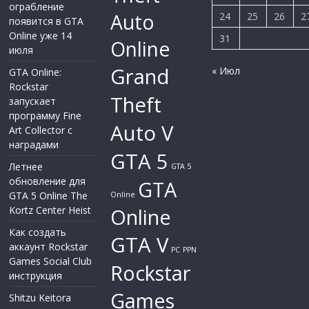
ограбление
Auto
24
25
26
2
появится в GTA
Online уже 14
31
Online
июля
Grand
« Июл
GTA Online:
Rockstar
Theft
запускает
программу Fine
Auto V
Art Collector с
наградами
GTA 5
Летнее
GTA 5
обновление для
GTA
GTA 5 Online The
Online
Kortz Center Heist
Online
Как создать
GTA V
аккаунт Rockstar
PC
PPN
Games Social Club
Rockstar
инструкция
Games
Shitzu Keitora