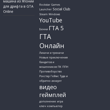
машина из Японии
Rockstar Games
для дрифта в GTA
Social Club
Launcher
Online
Steam
Windows
YouTube
ГТА 5
Бенни
ГТА
Онлайн
Лихачи и трюкачи
Новые приключения
бандитов и
мошенников
ПК
ППН
Противоборство
Рокстар Геймс
Туда и
обратно
аккаунт
видео
геймплей
дополнение
игра
ключ
компьютер