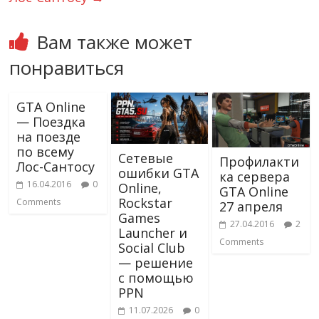
Вам также может
понравиться
GTA Online
— Поездка
на поезде
по всему
Сетевые
Профилакти
Лос-Сантосу
ошибки GTA
ка сервера
16.04.2016
0
Online,
GTA Online
Rockstar
Comments
27 апреля
Games
27.04.2016
2
Launcher и
Comments
Social Club
— решение
с помощью
PPN
11.07.2026
0